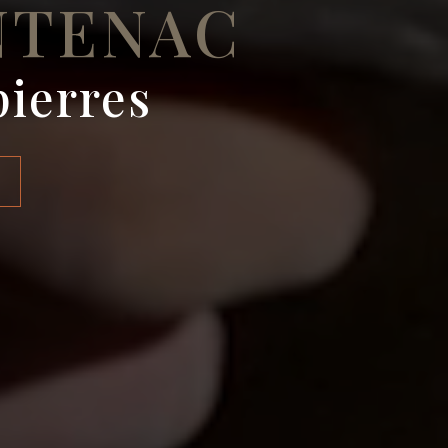
NTENAC
pierres