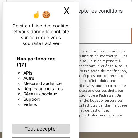
X
Masquer le ban
En cochant cette case, j'accepte les conditions
particulières ci-dessous **
Ce site utilise des cookies
et vous donne le contrôle
ENVOYER
sur ceux que vous
souhaitez activer
** Les données personnelles communiquées sont nécessaires aux fins
de vous contacter et sont enregistrées dans un fichier informatisé. Elles
Nos partenaires
sont destinées à et ses sous-traitants dans le seul but de répondre à
(17)
votre message. Les données collectées seront communiquées aux seuls
destinataires suivants: . Vous disposez de droits d’accès, de rectification,
APIs
d’effacement, de portabilité, de limitation, d’opposition, de retrait de
Autre
votre consentement à tout moment et du droit d’introduire une
Mesure d'audience
réclamation auprès d’une autorité de contrôle, ainsi que d’organiser le
Régies publicitaires
sort de vos données post-mortem. Vous pouvez exercer ces droits par
Réseaux sociaux
voie postale à l'adresse ou par courrier électronique à l'adresse . Un
Support
justificatif d'identité pourra vous être demandé. Nous conservons vos
Vidéos
données pendant la période de prise de contact puis pendant la durée
de prescription légale aux fins probatoires et de gestion des
contentieux. Consultez le site cnil.fr pour plus d’informations sur vos
droits.
Tout accepter