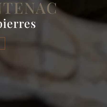
NTENAC
pierres