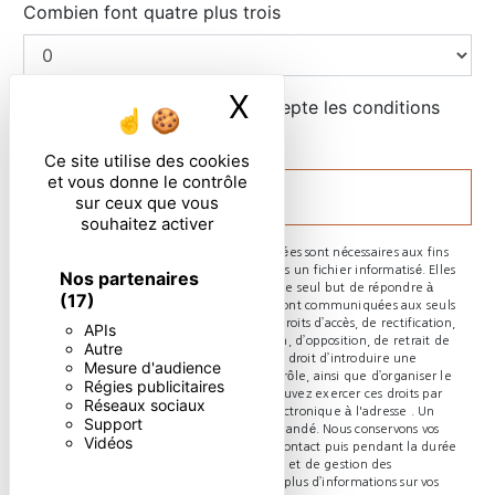
Combien font quatre plus trois
X
Masquer le ban
En cochant cette case, j'accepte les conditions
particulières ci-dessous **
Ce site utilise des cookies
et vous donne le contrôle
ENVOYER
sur ceux que vous
souhaitez activer
** Les données personnelles communiquées sont nécessaires aux fins
de vous contacter et sont enregistrées dans un fichier informatisé. Elles
Nos partenaires
sont destinées à et ses sous-traitants dans le seul but de répondre à
(17)
votre message. Les données collectées seront communiquées aux seuls
destinataires suivants: . Vous disposez de droits d’accès, de rectification,
APIs
d’effacement, de portabilité, de limitation, d’opposition, de retrait de
Autre
votre consentement à tout moment et du droit d’introduire une
Mesure d'audience
réclamation auprès d’une autorité de contrôle, ainsi que d’organiser le
Régies publicitaires
sort de vos données post-mortem. Vous pouvez exercer ces droits par
Réseaux sociaux
voie postale à l'adresse ou par courrier électronique à l'adresse . Un
Support
justificatif d'identité pourra vous être demandé. Nous conservons vos
Vidéos
données pendant la période de prise de contact puis pendant la durée
de prescription légale aux fins probatoires et de gestion des
contentieux. Consultez le site cnil.fr pour plus d’informations sur vos