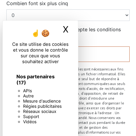
Combien font six plus cinq
X
Masquer le ban
En cochant cette case, j'accepte les conditions
particulières ci-dessous **
Ce site utilise des cookies
et vous donne le contrôle
ENVOYER
sur ceux que vous
souhaitez activer
** Les données personnelles communiquées sont nécessaires aux fins
de vous contacter et sont enregistrées dans un fichier informatisé. Elles
Nos partenaires
sont destinées à et ses sous-traitants dans le seul but de répondre à
(17)
votre message. Les données collectées seront communiquées aux seuls
destinataires suivants: . Vous disposez de droits d’accès, de rectification,
APIs
d’effacement, de portabilité, de limitation, d’opposition, de retrait de
Autre
votre consentement à tout moment et du droit d’introduire une
Mesure d'audience
réclamation auprès d’une autorité de contrôle, ainsi que d’organiser le
Régies publicitaires
sort de vos données post-mortem. Vous pouvez exercer ces droits par
Réseaux sociaux
voie postale à l'adresse ou par courrier électronique à l'adresse . Un
Support
justificatif d'identité pourra vous être demandé. Nous conservons vos
Vidéos
données pendant la période de prise de contact puis pendant la durée
de prescription légale aux fins probatoires et de gestion des
contentieux. Consultez le site cnil.fr pour plus d’informations sur vos