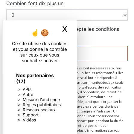
Combien font dix plus un
X
Masquer le ban
En cochant cette case, j'accepte les conditions
particulières ci-dessous **
Ce site utilise des cookies
et vous donne le contrôle
ENVOYER
sur ceux que vous
souhaitez activer
** Les données personnelles communiquées sont nécessaires aux fins
de vous contacter et sont enregistrées dans un fichier informatisé. Elles
Nos partenaires
sont destinées à et ses sous-traitants dans le seul but de répondre à
(17)
votre message. Les données collectées seront communiquées aux seuls
destinataires suivants: . Vous disposez de droits d’accès, de rectification,
APIs
d’effacement, de portabilité, de limitation, d’opposition, de retrait de
Autre
votre consentement à tout moment et du droit d’introduire une
Mesure d'audience
réclamation auprès d’une autorité de contrôle, ainsi que d’organiser le
Régies publicitaires
sort de vos données post-mortem. Vous pouvez exercer ces droits par
Réseaux sociaux
voie postale à l'adresse ou par courrier électronique à l'adresse . Un
Support
justificatif d'identité pourra vous être demandé. Nous conservons vos
Vidéos
données pendant la période de prise de contact puis pendant la durée
de prescription légale aux fins probatoires et de gestion des
contentieux. Consultez le site cnil.fr pour plus d’informations sur vos