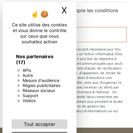
X
Masquer le ban
En cochant cette case, j'accepte les conditions
particulières ci-dessous **
Ce site utilise des cookies
et vous donne le contrôle
ENVOYER
sur ceux que vous
souhaitez activer
** Les données personnelles communiquées sont nécessaires aux fins
de vous contacter et sont enregistrées dans un fichier informatisé. Elles
Nos partenaires
sont destinées à et ses sous-traitants dans le seul but de répondre à
(17)
votre message. Les données collectées seront communiquées aux seuls
destinataires suivants: . Vous disposez de droits d’accès, de rectification,
APIs
d’effacement, de portabilité, de limitation, d’opposition, de retrait de
Autre
votre consentement à tout moment et du droit d’introduire une
Mesure d'audience
réclamation auprès d’une autorité de contrôle, ainsi que d’organiser le
Régies publicitaires
sort de vos données post-mortem. Vous pouvez exercer ces droits par
Réseaux sociaux
voie postale à l'adresse ou par courrier électronique à l'adresse . Un
Support
justificatif d'identité pourra vous être demandé. Nous conservons vos
Vidéos
données pendant la période de prise de contact puis pendant la durée
de prescription légale aux fins probatoires et de gestion des
contentieux. Consultez le site cnil.fr pour plus d’informations sur vos
droits.
Tout accepter