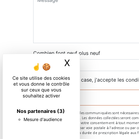
Combien font neuf plus neuf
X
Masquer le ban
Ce site utilise des cookies
En cochant cette case, j'accepte les condi
et vous donne le contrôle
sur ceux que vous
souhaitez activer
Nos partenaires
(3)
** Les données personnelles communiquées sont nécessaires aux 
répondre à votre message. Les données collectées seront commun
Mesure d'audience
d’opposition, de retrait de votre consentement à tout moment
pouvez exercer ces droits par voie postale à l'adresse ou par 
de contact puis pendant la durée de prescription légale aux fin