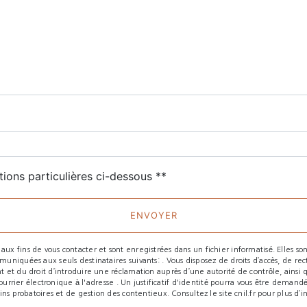
deau des cookies
tions particulières ci-dessous **
ENVOYER
fins de vous contacter et sont enregistrées dans un fichier informatisé. Elles sont 
iquées aux seuls destinataires suivants: . Vous disposez de droits d’accès, de recti
 et du droit d’introduire une réclamation auprès d’une autorité de contrôle, ainsi 
courrier électronique à l'adresse . Un justificatif d'identité pourra vous être dema
s probatoires et de gestion des contentieux. Consultez le site cnil.fr pour plus d’in