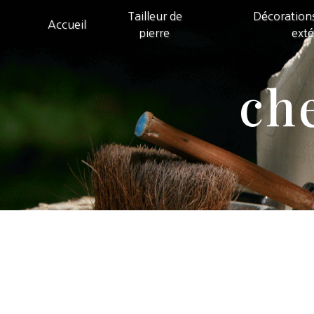
Panneau de gestion des cookies
Tailleur de
Décorations
Accueil
pierre
exté
ch