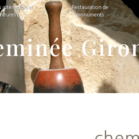
 intérieures et
Restauration de
rieures
monuments
eminée Giro
chem