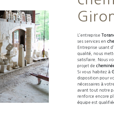
Giro
L’entreprise
Torano
ses services en
ch
Entreprise usant d
qualité, nous met
satisfaire. Nous v
projet de
cheminé
Si vous habitez à
G
disposition pour v
nécessaires à votr
avant tout notre p
renforce encore pl
équipe est qualifié