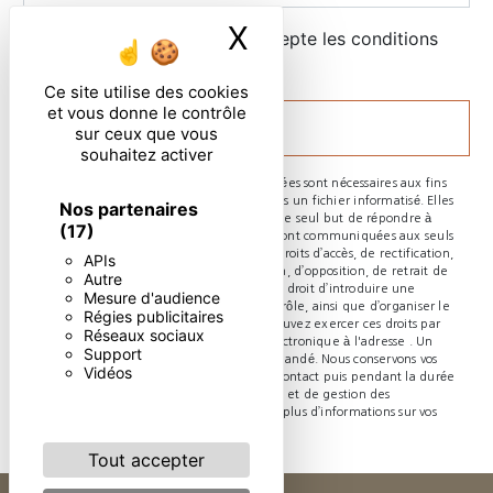
X
Masquer le ban
En cochant cette case, j'accepte les conditions
particulières ci-dessous **
Ce site utilise des cookies
et vous donne le contrôle
ENVOYER
sur ceux que vous
souhaitez activer
** Les données personnelles communiquées sont nécessaires aux fins
de vous contacter et sont enregistrées dans un fichier informatisé. Elles
Nos partenaires
sont destinées à et ses sous-traitants dans le seul but de répondre à
(17)
votre message. Les données collectées seront communiquées aux seuls
destinataires suivants: . Vous disposez de droits d’accès, de rectification,
APIs
d’effacement, de portabilité, de limitation, d’opposition, de retrait de
Autre
votre consentement à tout moment et du droit d’introduire une
Mesure d'audience
réclamation auprès d’une autorité de contrôle, ainsi que d’organiser le
Régies publicitaires
sort de vos données post-mortem. Vous pouvez exercer ces droits par
Réseaux sociaux
voie postale à l'adresse ou par courrier électronique à l'adresse . Un
Support
justificatif d'identité pourra vous être demandé. Nous conservons vos
Vidéos
données pendant la période de prise de contact puis pendant la durée
de prescription légale aux fins probatoires et de gestion des
contentieux. Consultez le site cnil.fr pour plus d’informations sur vos
droits.
Tout accepter