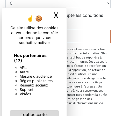
X
Masquer le ban
En cochant cette case, j'accepte les conditions
particulières ci-dessous **
Ce site utilise des cookies
et vous donne le contrôle
ENVOYER
sur ceux que vous
souhaitez activer
** Les données personnelles communiquées sont nécessaires aux fins
de vous contacter et sont enregistrées dans un fichier informatisé. Elles
Nos partenaires
sont destinées à et ses sous-traitants dans le seul but de répondre à
(17)
votre message. Les données collectées seront communiquées aux seuls
destinataires suivants: . Vous disposez de droits d’accès, de rectification,
APIs
d’effacement, de portabilité, de limitation, d’opposition, de retrait de
Autre
votre consentement à tout moment et du droit d’introduire une
Mesure d'audience
réclamation auprès d’une autorité de contrôle, ainsi que d’organiser le
Régies publicitaires
sort de vos données post-mortem. Vous pouvez exercer ces droits par
Réseaux sociaux
voie postale à l'adresse ou par courrier électronique à l'adresse . Un
Support
justificatif d'identité pourra vous être demandé. Nous conservons vos
Vidéos
données pendant la période de prise de contact puis pendant la durée
de prescription légale aux fins probatoires et de gestion des
contentieux. Consultez le site cnil.fr pour plus d’informations sur vos
droits.
Tout accepter