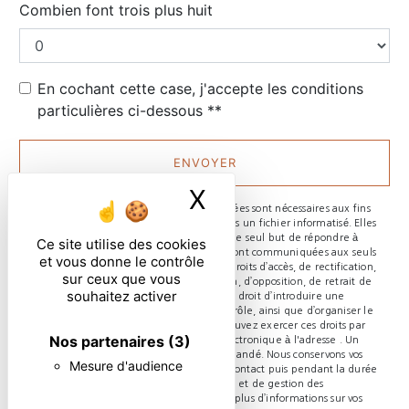
Combien font trois plus huit
En cochant cette case, j'accepte les conditions
particulières ci-dessous **
ENVOYER
X
Masquer le ban
** Les données personnelles communiquées sont nécessaires aux fins
de vous contacter et sont enregistrées dans un fichier informatisé. Elles
sont destinées à et ses sous-traitants dans le seul but de répondre à
Ce site utilise des cookies
votre message. Les données collectées seront communiquées aux seuls
et vous donne le contrôle
destinataires suivants: . Vous disposez de droits d’accès, de rectification,
sur ceux que vous
d’effacement, de portabilité, de limitation, d’opposition, de retrait de
souhaitez activer
votre consentement à tout moment et du droit d’introduire une
réclamation auprès d’une autorité de contrôle, ainsi que d’organiser le
sort de vos données post-mortem. Vous pouvez exercer ces droits par
Nos partenaires
(3)
voie postale à l'adresse ou par courrier électronique à l'adresse . Un
justificatif d'identité pourra vous être demandé. Nous conservons vos
Mesure d'audience
données pendant la période de prise de contact puis pendant la durée
de prescription légale aux fins probatoires et de gestion des
contentieux. Consultez le site cnil.fr pour plus d’informations sur vos