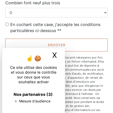
Combien font neuf plus trois
En cochant cette case, j'accepte les conditions
particulières ci-dessous **
ENVOYER
X
Masquer le ban
** Les données personnelles communiquées sont nécessaires aux fins
de vous contacter et sont enregistrées dans un fichier informatisé. Elles
sont destinées à et ses sous-traitants dans le seul but de répondre à
Ce site utilise des cookies
votre message. Les données collectées seront communiquées aux seuls
et vous donne le contrôle
destinataires suivants: . Vous disposez de droits d’accès, de rectification,
sur ceux que vous
d’effacement, de portabilité, de limitation, d’opposition, de retrait de
souhaitez activer
votre consentement à tout moment et du droit d’introduire une
réclamation auprès d’une autorité de contrôle, ainsi que d’organiser le
sort de vos données post-mortem. Vous pouvez exercer ces droits par
Nos partenaires
(3)
voie postale à l'adresse ou par courrier électronique à l'adresse . Un
justificatif d'identité pourra vous être demandé. Nous conservons vos
Mesure d'audience
données pendant la période de prise de contact puis pendant la durée
de prescription légale aux fins probatoires et de gestion des
contentieux. Consultez le site cnil.fr pour plus d’informations sur vos