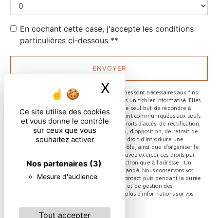
En cochant cette case, j'accepte les conditions
particulières ci-dessous **
ENVOYER
X
Masquer le ban
** Les données personnelles communiquées sont nécessaires aux fins
de vous contacter et sont enregistrées dans un fichier informatisé. Elles
sont destinées à et ses sous-traitants dans le seul but de répondre à
Ce site utilise des cookies
votre message. Les données collectées seront communiquées aux seuls
et vous donne le contrôle
destinataires suivants: . Vous disposez de droits d’accès, de rectification,
sur ceux que vous
d’effacement, de portabilité, de limitation, d’opposition, de retrait de
souhaitez activer
votre consentement à tout moment et du droit d’introduire une
réclamation auprès d’une autorité de contrôle, ainsi que d’organiser le
sort de vos données post-mortem. Vous pouvez exercer ces droits par
Nos partenaires
(3)
voie postale à l'adresse ou par courrier électronique à l'adresse . Un
justificatif d'identité pourra vous être demandé. Nous conservons vos
Mesure d'audience
données pendant la période de prise de contact puis pendant la durée
de prescription légale aux fins probatoires et de gestion des
contentieux. Consultez le site cnil.fr pour plus d’informations sur vos
droits.
Tout accepter