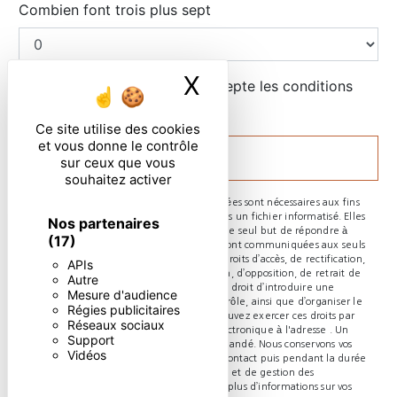
Combien font trois plus sept
X
Masquer le ban
En cochant cette case, j'accepte les conditions
particulières ci-dessous **
Ce site utilise des cookies
et vous donne le contrôle
ENVOYER
sur ceux que vous
souhaitez activer
** Les données personnelles communiquées sont nécessaires aux fins
de vous contacter et sont enregistrées dans un fichier informatisé. Elles
Nos partenaires
sont destinées à et ses sous-traitants dans le seul but de répondre à
(17)
votre message. Les données collectées seront communiquées aux seuls
destinataires suivants: . Vous disposez de droits d’accès, de rectification,
APIs
d’effacement, de portabilité, de limitation, d’opposition, de retrait de
Autre
votre consentement à tout moment et du droit d’introduire une
Mesure d'audience
réclamation auprès d’une autorité de contrôle, ainsi que d’organiser le
Régies publicitaires
sort de vos données post-mortem. Vous pouvez exercer ces droits par
Réseaux sociaux
voie postale à l'adresse ou par courrier électronique à l'adresse . Un
Support
justificatif d'identité pourra vous être demandé. Nous conservons vos
Vidéos
données pendant la période de prise de contact puis pendant la durée
de prescription légale aux fins probatoires et de gestion des
contentieux. Consultez le site cnil.fr pour plus d’informations sur vos